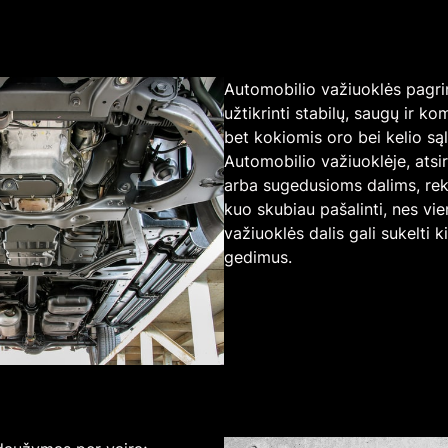
Automobilio važiuoklės pagri
užtikrinti stabilų, saugų ir k
bet kokiomis oro bei kelio są
Automobilio važiuoklėje, atsi
arba sugedusioms dalims, r
kuo skubiau pašalinti, nes vi
važiuoklės dalis gali sukelti k
gedimus.