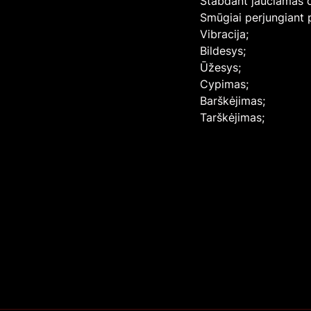
Stabdant jaučiamas 
Smūgiai perjungiant 
Vibracija;
Bildesys;
Ūžesys;
Cypimas;
Barškėjimas;
Tarškėjimas;