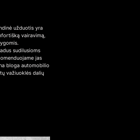
ndinė užduotis yra
omfortišką vairavimą,
lygomis.
radus sudilusioms
ekomenduojame jas
ena bloga automobilio
itų važiuoklės dalių