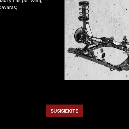
daužymas per vairą;
pavaras;
SUSISIEKITE